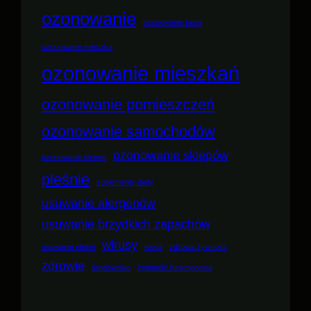
ozonowanie
ozonowanie biura
ozonowanie mieszka
ozonowanie mieszkań
ozonowanie pomieszczeń
ozonowanie samochodów
ozonowanie sklepów
ozonowanie sklepu
pleśnie
suplementy diety
usuwanie alergenów
usuwanie brzydkich zapachów
wirusy
usuwanie pleśni
woda
zdrowa żywność
zdrowie
środowisko
żywność funkcjonalna