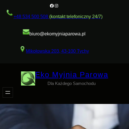
Przejdź
Facebook
Instagram
do
+48 534 500 508
(kontakt telefoniczny 24/7)
treści
biuro@ekomyjniaparowa.pl
Mikołowska 203, 43-100 Tychy
Eko Myjnia Parowa
Dla Każdego Samochodu