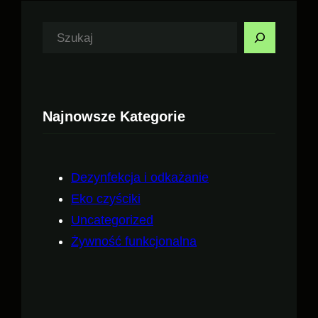
S
z
u
k
Najnowsze Kategorie
a
j
Dezynfekcja i odkażanie
Eko czyściki
Uncategorized
Żywność funkcjonalna