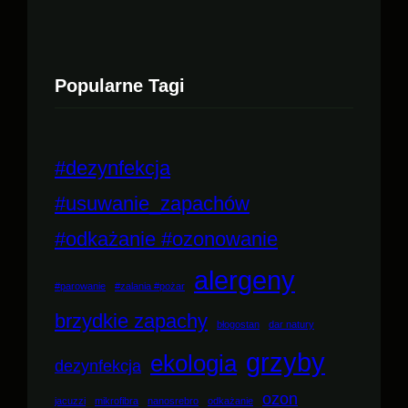
Popularne Tagi
#dezynfekcja
#usuwanie_zapachów
#odkażanie #ozonowanie
alergeny
#parowanie
#zalania #pożar
brzydkie zapachy
błogostan
dar natury
grzyby
ekologia
dezynfekcja
ozon
jacuzzi
mikrofibra
nanosrebro
odkażanie