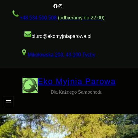
Przejdź
Facebook
Instagram
do
+48 534 500 508
(odbieramy do 22:00)
treści
biuro@ekomyjniaparowa.pl
Mikołowska 203, 43-100 Tychy
Eko Myjnia Parowa
Dla Każdego Samochodu