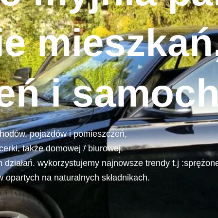
e mieszkań
eń i samoc
chodów, pojazdów i pomieszczeń,
erki, także domowej / biurowej.
 działań. wykorzystujemy najnowsze trendy t.j :sprężon
ów opartych na naturalnych składnikach.