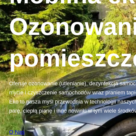
Ozonowani
pomieszcz
Oferuje ozonowanie (utlenianie), dezynfekcja samo
mycie i czyszczenie samochodów wraz praniem tapic
Eko to nasza myśl przewodnia w technologii naszych
parę, ciepłą pianę i inne nowinki w tym wiele środk
O Nas