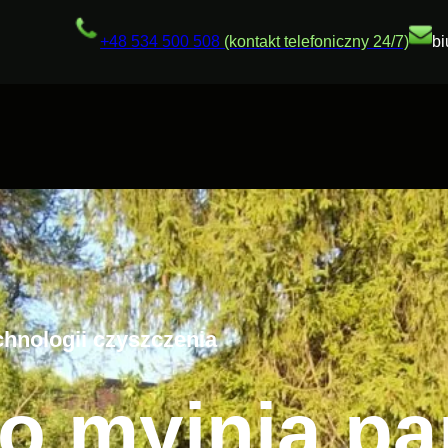
+48 534 500 508
(kontakt telefoniczny 24/7)
b
nologii czyszczenia
o myjnia p