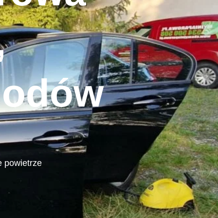
,
hodów
e powietrze