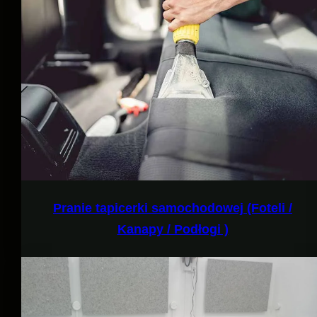
Pranie tapicerki samochodowej (Foteli /
Kanapy / Podłogi )